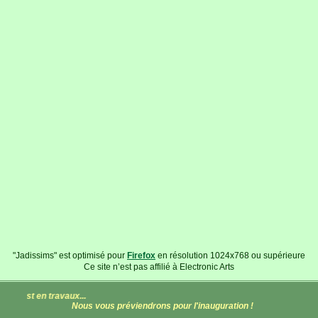
"Jadissims" est optimisé pour
Firefox
en résolution 1024x768 ou supérieure
Ce site n’est pas affilié à Electronic Arts
est en travaux...
Nous vous préviendrons pour l'inauguration !