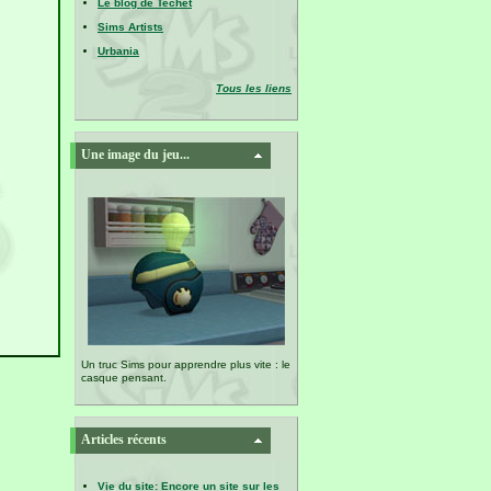
Le blog de Techet
Sims Artists
Urbania
Tous les liens
Une image du jeu...
Un truc Sims pour apprendre plus vite : le
casque pensant.
Articles récents
Vie du site: Encore un site sur les