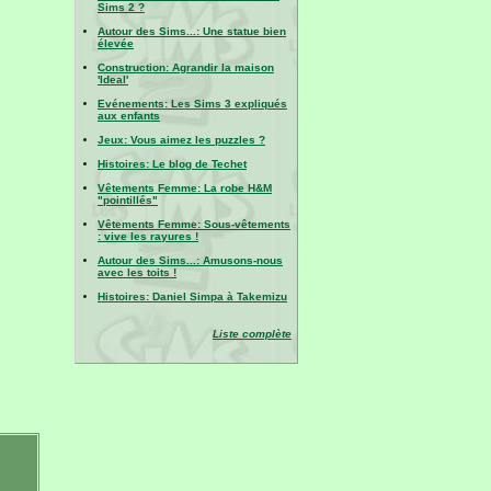
Sims 2 ?
Autour des Sims...: Une statue bien
élevée
Construction: Agrandir la maison
'Ideal'
Evénements: Les Sims 3 expliqués
aux enfants
Jeux: Vous aimez les puzzles ?
Histoires: Le blog de Techet
Vêtements Femme: La robe H&M
"pointillés"
Vêtements Femme: Sous-vêtements
: vive les rayures !
Autour des Sims...: Amusons-nous
avec les toits !
Histoires: Daniel Simpa à Takemizu
Liste complète