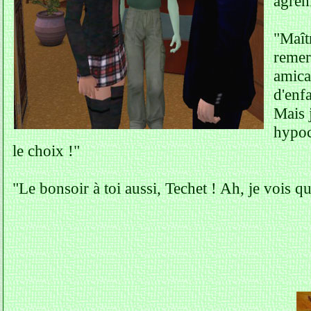
agrém
"Maît
remer
amica
d'enfa
Mais 
hypoc
le choix !"
"Le bonsoir à toi aussi, Techet ! Ah, je vois 