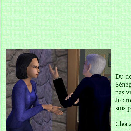
Du de
Sénèg
pas vu
Je cro
suis 
Clea a